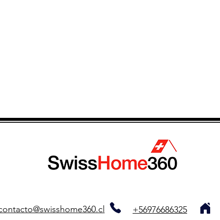
contacto@swisshome360.cl
+56976686325