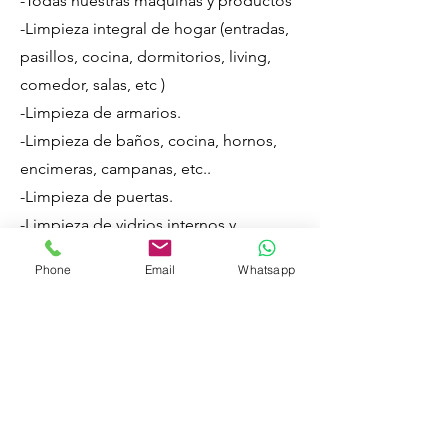
-Todas nuestras máquinas y productos
-Limpieza integral de hogar (entradas,
pasillos, cocina, dormitorios, living,
comedor, salas, etc )
-Limpieza de armarios.
-Limpieza de baños, cocina, hornos,
encimeras, campanas, etc..
-Limpieza de puertas.
-Limpieza de vidrios internos y
externos que no superen los 2 metros
Phone
Email
Whatsapp
de altura (en caso de superarlos
podemos utilizar nuestro robot).
-Aspirado Total de la casa a través de
nuestras maquinas industriales, en
dormitorios maquinas Miele con filtro
Hera III especialmente para alérgicos.